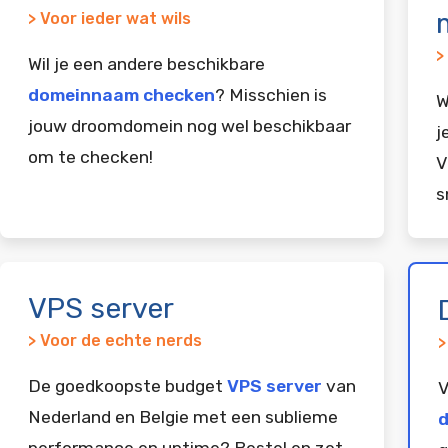
> Voor ieder wat wils
>
Wil je een andere beschikbare
domeinnaam checken
? Misschien is
W
jouw droomdomein nog wel beschikbaar
j
om te checken!
V
s
VPS server
> Voor de echte nerds
>
De goedkoopste budget
VPS server
van
V
Nederland en Belgie met een sublieme
d
performance en uptime? Bestel en zet