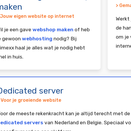
maken
> Gema
 Jouw eigen website op internet
Werkt 
de han
il je een gave
webshop maken
of heb
om je 
e gewoon
webhosting
nodig? Bij
intern
imexx haal je alles wat je nodig hebt
nel in huis.
Dedicated server
 Voor je groeiende website
oor de meeste rekenkracht kan je altijd terecht met de
edicated servers
van Nederland en Belgie. Speciaal vo