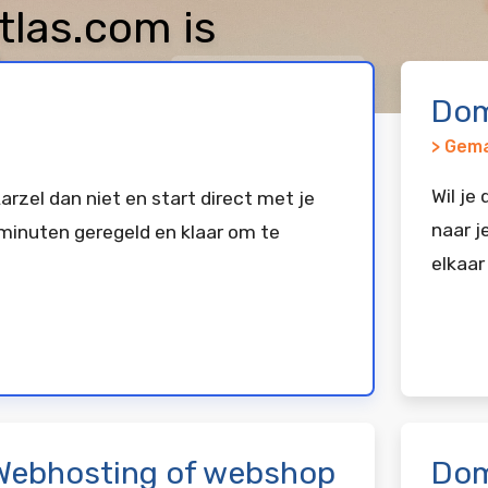
las.com is
keerd bij
Vimexx
Dom
> Gema
Wil je
arzel dan niet en start direct met je
naar j
minuten geregeld en klaar om te
elkaar
Webhosting of webshop
Dom